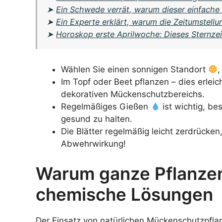
➤
Ein Schwede verrät, warum dieser einfache P
➤
Ein Experte erklärt, warum die Zeitumstel
➤
Horoskop erste Aprilwoche: Dieses Sternzeic
Wählen Sie einen sonnigen Standort
,
Im Topf oder Beet pflanzen – dies erlei
dekorativen Mückenschutzbereichs.
Regelmäßiges Gießen
ist wichtig, be
gesund zu halten.
Die Blätter regelmäßig leicht zerdrücken
Abwehrwirkung!
Warum ganze Pflanzen
chemische Lösungen
Der Einsatz von natürlichen Mückenschutzpflanz