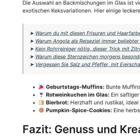
Die Auswahl an Backmischungen im Glas ist viel
exotischen Keksvariationen. Hier einige lecker
➤
Warum du mit diesen Frisuren und Haarfarbe
➤
Warum Angola als Reiseziel immer beliebter
➤
Kein Rohrreiniger nötig, dieser Trick mit Zi
➤
Warum diese Sternzeichen morgens besond
➤
Vergessen Sie Salz und Pfeffer, mit Eiersc
Geburtstags-Muffins:
Bunte Muffins 
Rotweinkuchen im Glas:
Ein saftige
Bierbrot:
Herzhaft und rustikal, ideal 
Pumpkin-Spice-Cookies:
Eine herbst
Fazit: Genuss und Kre