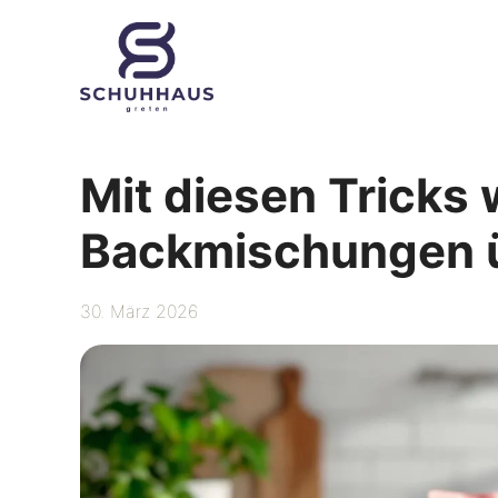
Zum
Inhalt
springen
Mit diesen Tricks
Backmischungen 
30. März 2026