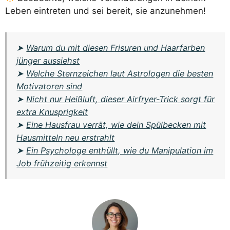
Leben eintreten und sei bereit, sie anzunehmen!
➤
Warum du mit diesen Frisuren und Haarfarben
jünger aussiehst
➤
Welche Sternzeichen laut Astrologen die besten
Motivatoren sind
➤
Nicht nur Heißluft, dieser Airfryer-Trick sorgt für
extra Knusprigkeit
➤
Eine Hausfrau verrät, wie dein Spülbecken mit
Hausmitteln neu erstrahlt
➤
Ein Psychologe enthüllt, wie du Manipulation im
Job frühzeitig erkennst