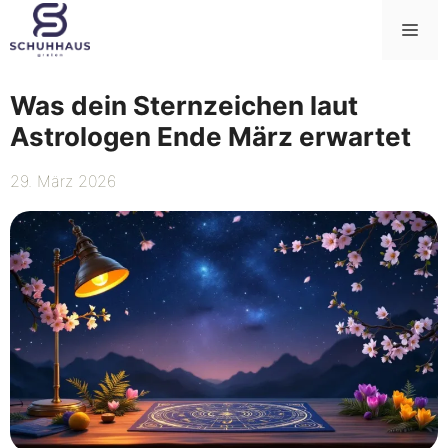
Zum
Me
Inhalt
springen
Was dein Sternzeichen laut
Astrologen Ende März erwartet
29. März 2026