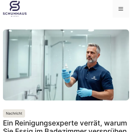
Zum
Me
Inhalt
springen
Nachricht
Ein Reinigungsexperte verrät, warum
Sie Essig im Badezimmer versprühen