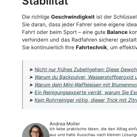
Stabilität
Die richtige
Geschwindigkeit
ist der Schlüsse
Sie daran, dass jeder Fahrer seine eigene ide
Fahrt oder beim Sport – eine gute
Balance
kom
verhindern und das Radfahren sicherer gestalt
Sie kontinuierlich Ihre
Fahrtechnik
, um effekti
➤
Nicht nur frühes Zubettgehen: Diese Gewoh
➤
Warum du Backpulver, Wasserstoffperoxid u
➤
Warum dein Mini-Waffeleisen mit Blumenmoti
➤
Ein Reinigungsexperte verrät, warum Sie Es
➤
Kein Rohrreiniger nötig, dieser Trick mit Zi
Andrea Moller
Ich liebe praktische Ideen, die den Alltag e
aus und halte Ausschau nach kleinen Lösungen