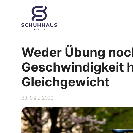
Zum
Inhalt
springen
Weder Übung noch 
Geschwindigkeit h
Gleichgewicht
28. März 2026