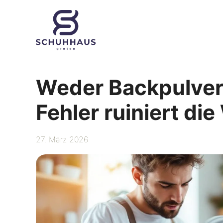
Zum
Inhalt
springen
Weder Backpulver 
Fehler ruiniert d
27. März 2026