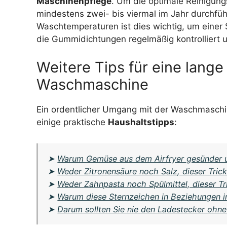
Maschinenpflege
. Um die optimale Reinigungs
mindestens zwei- bis viermal im Jahr durchfüh
Waschtemperaturen ist dies wichtig, um eine
die Gummidichtungen regelmäßig kontrolliert 
Weitere Tips für eine lang
Waschmaschine
Ein ordentlicher Umgang mit der Waschmaschin
einige praktische
Haushaltstipps
:
➤
Warum Gemüse aus dem Airfryer gesünder u
➤
Weder Zitronensäure noch Salz, dieser Tric
➤
Weder Zahnpasta noch Spülmittel, dieser Tr
➤
Warum diese Sternzeichen in Beziehungen i
➤
Darum sollten Sie nie den Ladestecker ohne