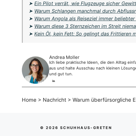
➤
Ein Pilot verrät, wie Flugzeuge sicher Gewit
➤
Warum Schlangen manchmal durch Abflussr
➤
Warum Angola als Reiseziel immer beliebter
➤
Warum diese 3 Sternzeichen im Streit niem
➤
Kein Öl, kein Fett: So gelingt das Frittieren 
Andrea Moller
Ich liebe praktische Ideen, die den Alltag e
aus und halte Ausschau nach kleinen Lösungen
und gut tun.
Home
>
Nachricht
>
Warum überfürsorgliche Er
© 2026 SCHUHHAUS-GRETEN