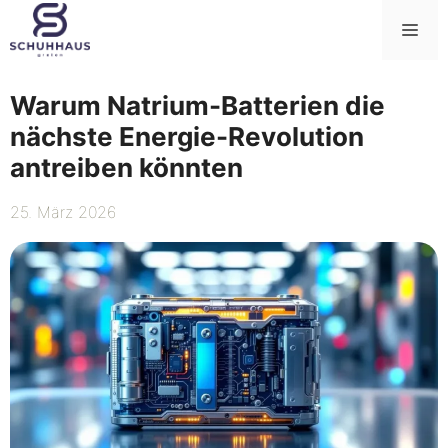
Zum
Me
Inhalt
springen
Warum Natrium-Batterien die
nächste Energie-Revolution
antreiben könnten
25. März 2026