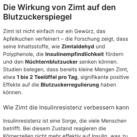
Die Wirkung von Zimt auf den
Blutzuckerspiegel
Zimt ist nicht einfach nur ein Gewürz, das
Apfelkuchen verfeinert – die Forschung zeigt, dass
seine Inhaltsstoffe, wie
Zimtaldehyd
und
Polyphenole, die
Insulinempfindlichkeit
fördern
und den
Nüchternblutzucker
senken können.
Studien belegen, dass bereits kleine Mengen Zimt,
etwa
1 bis 2 Teelöffel pro Tag
, signifikante positive
Effekte auf die
Blutzuckerregulierung
haben
können.
Wie Zimt die Insulinresistenz verbessern kann
Insulinresistenz ist eine Sorge, die viele Menschen
betrifft. Bei diesem Zustand reagieren die
Körperzellen nicht mehr effektiv auf Insulin, was zu